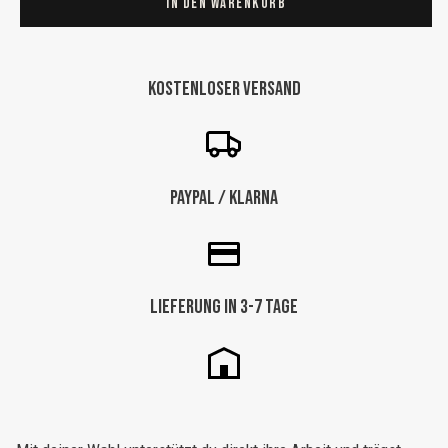
In den Warenkorb
orange
mit
Rautenmuster
Kostenloser Versand
„Desert
Flame“
230
×
Paypal / Klarna
142
cm
Menge
Lieferung in 3-7 Tage