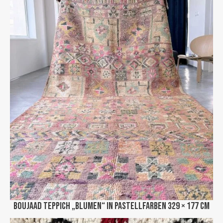
Boujaad Teppich „Blumen“ in Pastellfarben 329 × 177 cm