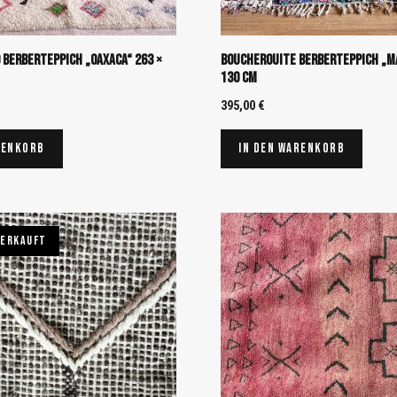
 Berberteppich „Oaxaca“ 263 ×
Boucherouite Berberteppich „Ma
130 cm
395,00
€
renkorb
In den Warenkorb