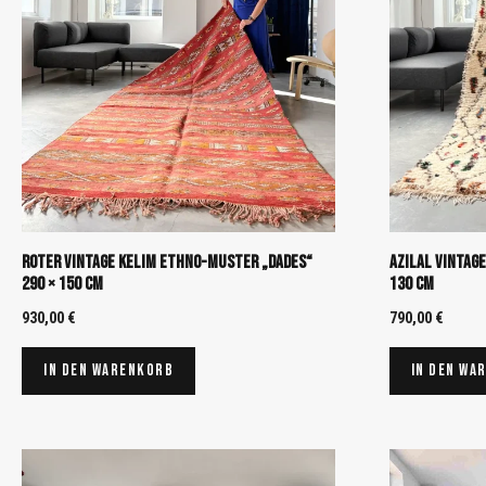
Roter Vintage Kelim Ethno-Muster „Dades“
Azilal Vintage
290 × 150 cm
130 cm
930,00
€
790,00
€
In den Warenkorb
In den Wa