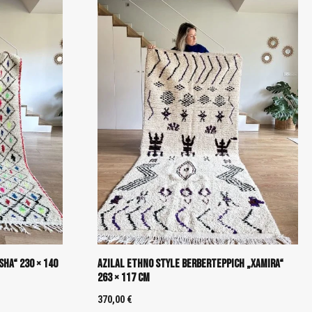
sha“ 230 × 140
Azilal Ethno Style Berberteppich „Xamira“
263 × 117 cm
370,00
€