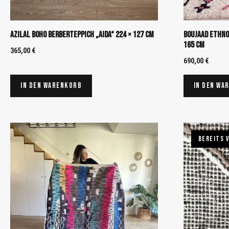
Azilal Boho Berberteppich „Aida“ 224 × 127 cm
Boujaad Ethno
165 cm
365,00
€
690,00
€
In den Warenkorb
In den Wa