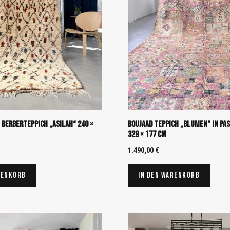
 Berberteppich „Asilah“ 240 ×
Boujaad Teppich „Blumen“ in Pa
329 × 177 cm
1.490,00
€
renkorb
In den Warenkorb