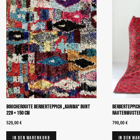
Boucherouite Berberteppich „Karima“ Bunt
Berberteppich
228 × 150 cm
Rautenmuster 
520,00
€
790,00
€
In den Warenkorb
In den Wa