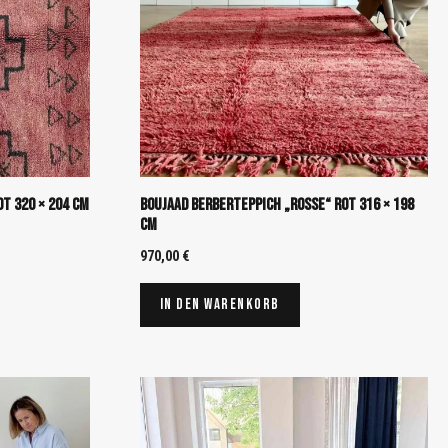
t 320 × 204 cm
Boujaad Berberteppich „Rosse“ Rot 316 × 198
cm
970,00
€
In den Warenkorb