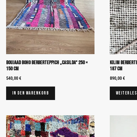
Boujaad Boho Berberteppich „Casilda“ 250 ×
Kilim Berberte
150 cm
187 cm
540,00
€
890,00
€
In den Warenkorb
Weiterle