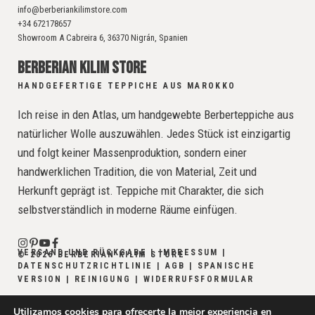
info@berberiankilimstore.com
+34 672178657
Showroom A Cabreira 6, 36370 Nigrán, Spanien
BERBERIAN KILIM STORE
HANDGEFERTIGE TEPPICHE AUS MAROKKO
Ich reise in den Atlas, um handgewebte Berberteppiche aus
natürlicher Wolle auszuwählen. Jedes Stück ist einzigartig
und folgt keiner Massenproduktion, sondern einer
handwerklichen Tradition, die von Material, Zeit und
Herkunft geprägt ist. Teppiche mit Charakter, die sich
selbstverständlich in moderne Räume einfügen.
VERSAND UND RÜCKGABE
|
IMPRESSUM
|
© 2026 BERBERIAN KILIM STORE
DATENSCHUTZRICHTLINIE
|
AGB
|
SPANISCHE
VERSION
|
REINIGUNG
|
WIDERRUFSFORMULAR
Utilizamos cookies para ofrecerte la mejor experiencia en