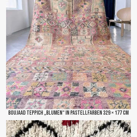
Boujaad Teppich „Blumen“ in Pastellfarben 329 × 177 cm