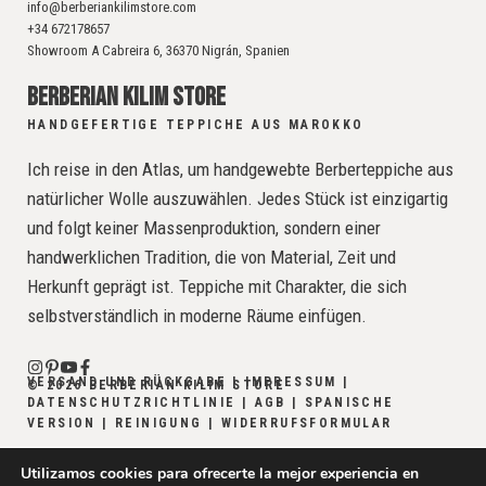
info@berberiankilimstore.com
+34 672178657
Showroom A Cabreira 6, 36370 Nigrán, Spanien
BERBERIAN KILIM STORE
HANDGEFERTIGE TEPPICHE AUS MAROKKO
Ich reise in den Atlas, um handgewebte Berberteppiche aus
natürlicher Wolle auszuwählen. Jedes Stück ist einzigartig
und folgt keiner Massenproduktion, sondern einer
handwerklichen Tradition, die von Material, Zeit und
Herkunft geprägt ist. Teppiche mit Charakter, die sich
selbstverständlich in moderne Räume einfügen.
VERSAND UND RÜCKGABE
|
IMPRESSUM
|
© 2026 BERBERIAN KILIM STORE
DATENSCHUTZRICHTLINIE
|
AGB
|
SPANISCHE
VERSION
|
REINIGUNG
|
WIDERRUFSFORMULAR
Utilizamos cookies para ofrecerte la mejor experiencia en