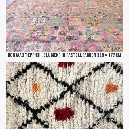
Boujaad Teppich „Blumen“ in Pastellfarben 329 × 177 cm