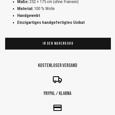
Maße:
252 × 175 cm (ohne Fransen)
Material:
100 % Wolle
Handgewebt
Einzigartiges handgefertigtes Unikat
Kelim
Teppich
In den Warenkorb
"Olive"
grün
natur
Kostenloser Versand
-
252
X
175
Paypal / Klarna
CM
Menge