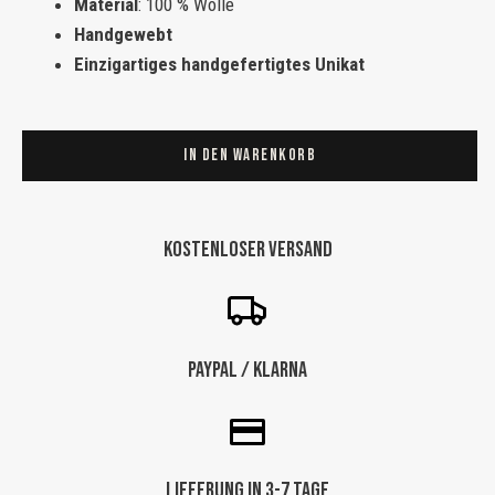
Material
: 100 % Wolle
Handgewebt
Einzigartiges handgefertigtes Unikat
Boujaad
Ethno
In den Warenkorb
Berberteppich
„Oaxaca“
263
Kostenloser Versand
×
165
cm
Menge
Paypal / Klarna
Lieferung in 3-7 Tage