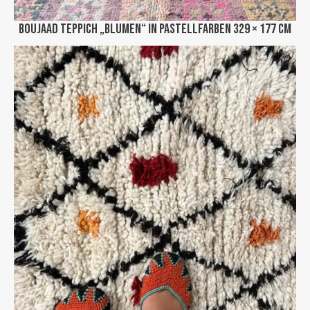
Boujaad Teppich „Blumen“ in Pastellfarben 329 × 177 cm